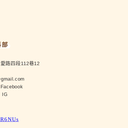
科部
愛路四段112巷12
@gmail.com
cebook
IG
nLR6NUs