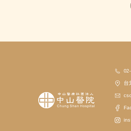
02
台
cs
Fa
in